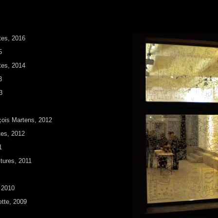
stes, 2016
5
stes, 2014
3
3
nçois Martens, 2012
stes, 2012
1
ltures, 2011
 2010
ette, 2009